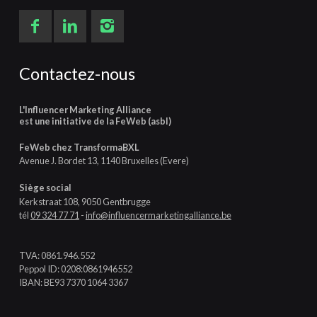
Contactez-nous
L'Influencer Marketing Alliance
est une initiative de la FeWeb (asbl)
FeWeb chez TransformaBXL
Avenue J. Bordet 13, 1140 Bruxelles (Evere)
Siège social
Kerkstraat 108, 9050 Gentbrugge
tél
09 324 77 71
-
info@influencermarketingalliance.be
TVA: 0861.946.552
Peppol ID: 0208:0861946552
IBAN: BE93 7370 1064 3367