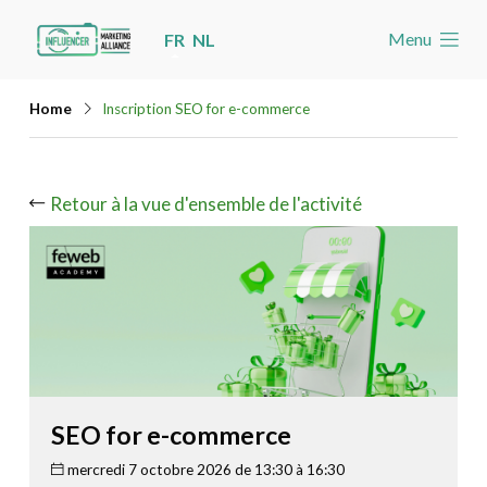
Skip
Menu
FR
NL
links
Accueil
Jump
Home
Inscription SEO for e-commerce
Les nouvelles
to
navigation
Agenda
Jump
Retour à la vue d'ensemble de l'activité
Cas
to
Toolbox
main
content
Devenez membre
Rechercher
Account
SEO for e-commerce
mercredi 7 octobre 2026 de 13:30 à 16:30