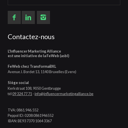
Contactez-nous
L'Influencer Marketing Alliance
est une initiative de la FeWeb (asbl)
FeWeb chez TransformaBXL
Avenue J. Bordet 13, 1140 Bruxelles (Evere)
Siège social
Kerkstraat 108, 9050 Gentbrugge
tél
09 324 77 71
-
info@influencermarketingalliance.be
TVA: 0861.946.552
Peppol ID: 0208:0861946552
IBAN: BE93 7370 1064 3367