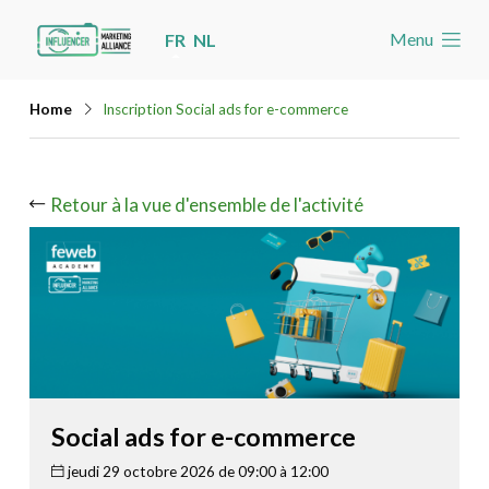
Skip
Menu
FR
NL
links
Accueil
Jump
Home
Inscription Social ads for e-commerce
Les nouvelles
to
navigation
Agenda
Jump
Retour à la vue d'ensemble de l'activité
Cas
to
Toolbox
main
content
Devenez membre
Rechercher
Account
Social ads for e-commerce
jeudi 29 octobre 2026 de 09:00 à 12:00