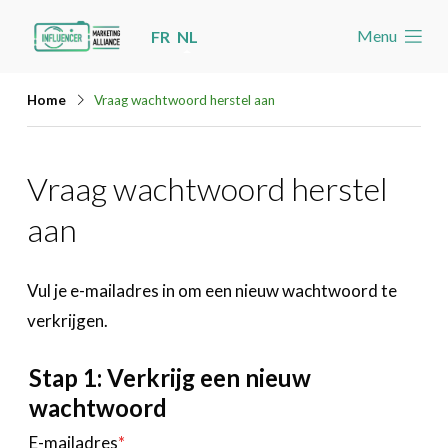
Skip
Menu
FR
NL
links
Welkom
Jump
Home
Vraag wachtwoord herstel aan
to
Nieuws
navigation
Agenda
Vraag wachtwoord herstel
Jump
Cases
to
aan
Toolbox
main
content
Word lid
Vul je e-mailadres in om een nieuw wachtwoord te
verkrijgen.
Zoeken
Account
Stap 1: Verkrijg een nieuw
wachtwoord
E-mailadres
*