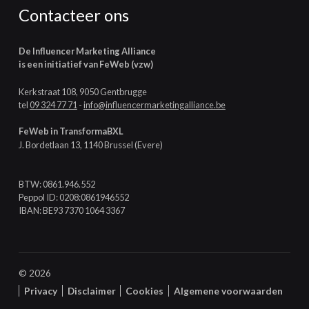
Contacteer ons
De Influencer Marketing Alliance
is een initiatief van FeWeb (vzw)
Kerkstraat 108, 9050 Gentbrugge
tel
09 324 77 71
-
info@influencermarketingalliance.be
FeWeb in TransformaBXL
J. Bordetlaan 13, 1140 Brussel (Evere)
BTW: 0861.946.552
Peppol ID: 0208:0861946552
IBAN: BE93 7370 1064 3367
© 2026
Privacy
Disclaimer
Cookies
Algemene voorwaarden