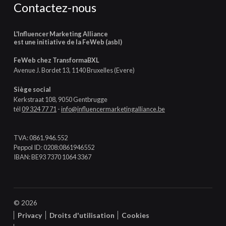
Contactez-nous
L'Influencer Marketing Alliance
est une initiative de la FeWeb (asbl)
FeWeb chez TransformaBXL
Avenue J. Bordet 13, 1140 Bruxelles (Evere)
Siège social
Kerkstraat 108, 9050 Gentbrugge
tél
09 324 77 71
-
info@influencermarketingalliance.be
TVA: 0861.946.552
Peppol ID: 0208:0861946552
IBAN: BE93 7370 1064 3367
© 2026
Privacy
Droits d'utilisation
Cookies