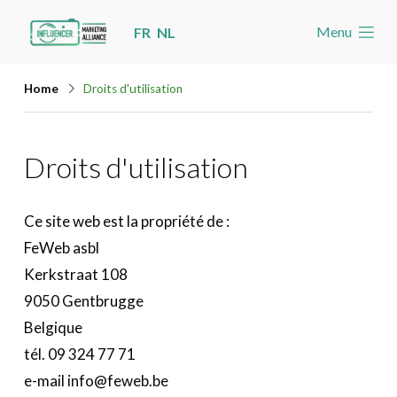
Skip
Menu
FR
NL
links
Accueil
Jump
Home
Droits d'utilisation
Les nouvelles
to
navigation
Agenda
Droits d'utilisation
Jump
Cas
to
Toolbox
main
Ce site web est la propriété de :
content
Devenez membre
FeWeb asbl
Kerkstraat 108
Rechercher
Account
9050 Gentbrugge
Belgique
tél. 09 324 77 71
e-mail info@feweb.be