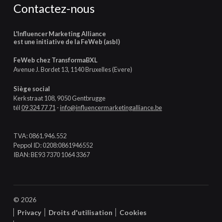
Contactez-nous
L'Influencer Marketing Alliance
est une initiative de la FeWeb (asbl)
FeWeb chez TransformaBXL
Avenue J. Bordet 13, 1140 Bruxelles (Evere)
Siège social
Kerkstraat 108, 9050 Gentbrugge
tél
09 324 77 71
-
info@influencermarketingalliance.be
TVA: 0861.946.552
Peppol ID: 0208:0861946552
IBAN: BE93 7370 1064 3367
© 2026
Privacy
Droits d'utilisation
Cookies