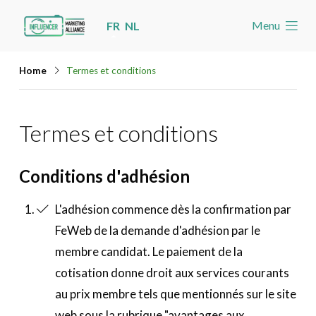
Skip
Menu
FR
NL
links
Accueil
Jump
Home
Termes et conditions
Les nouvelles
to
navigation
Agenda
Termes et conditions
Jump
Cas
to
Toolbox
main
Conditions d'adhésion
content
Devenez membre
L'adhésion commence dès la confirmation par
FeWeb de la demande d'adhésion par le
Rechercher
Account
membre candidat. Le paiement de la
cotisation donne droit aux services courants
au prix membre tels que mentionnés sur le site
web sous la rubrique "avantages aux