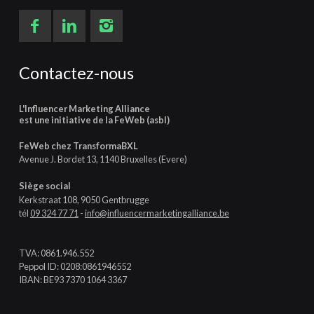
Contactez-nous
L'Influencer Marketing Alliance
est une initiative de la FeWeb (asbl)
FeWeb chez TransformaBXL
Avenue J. Bordet 13, 1140 Bruxelles (Evere)
Siège social
Kerkstraat 108, 9050 Gentbrugge
tél
09 324 77 71
-
info@influencermarketingalliance.be
TVA: 0861.946.552
Peppol ID: 0208:0861946552
IBAN: BE93 7370 1064 3367