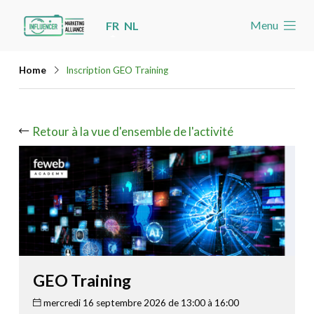
Skip
Menu
FR
NL
links
Accueil
Jump
Home
Inscription GEO Training
Les nouvelles
to
navigation
Agenda
Jump
Retour à la vue d'ensemble de l'activité
Cas
to
Toolbox
main
content
Devenez membre
Rechercher
Account
GEO Training
mercredi 16 septembre 2026 de 13:00 à 16:00