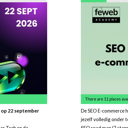
There are 11 places avai
t op 22 september
De SEO E-commerce hal
jezelf volledig onder t
lar Tech en de
SEO road map (7 stapp