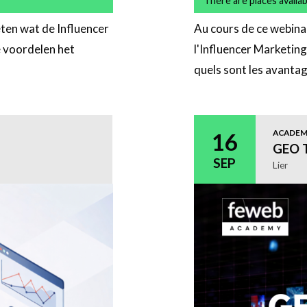
There are places availab
eten wat de Influencer
Au cours de ce webina
e voordelen het
l'Influencer Marketing
quels sont les avantag
Meer
informatie
ACADE
16
GEO T
SEP
Lier