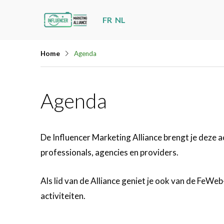
Skip
FR
NL
links
Jump
Home
Agenda
to
navigation
Jump
Agenda
to
main
content
De Influencer Marketing Alliance brengt je deze 
professionals, agencies en providers.
Als lid van de Alliance geniet je ook van de FeWeb
activiteiten.