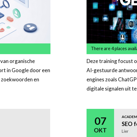
There are 4 places avail
 van organische
Deze training focust o
ort in Google door een
AI-gestuurde antwoord
te zoekwoorden en
engines zoals ChatGPT
digitale signalen uit t
Meer
informatie
ACADE
07
SEO f
OKT
Lier