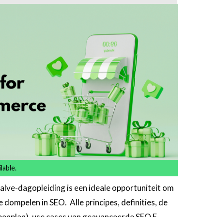
lable.
ve-dagopleiding is een ideale opportuniteit om
e dompelen in SEO. Alle principes, definities, de
enplan), use cases van geavanceerde SEO E-