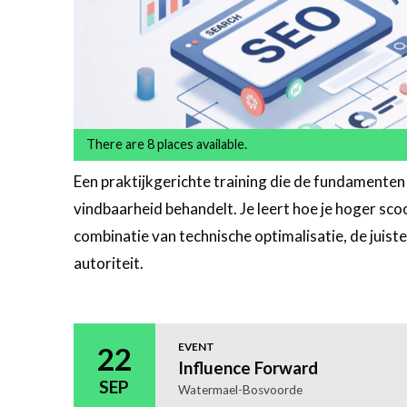
There are 8 places available.
Een praktijkgerichte training die de fundamenten
vindbaarheid behandelt. Je leert hoe je hoger sco
combinatie van technische optimalisatie, de juis
autoriteit.
Meer
informatie
EVENT
22
Influence Forward
SEP
Watermael-Bosvoorde