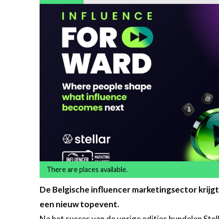
There are places available.
De Belgische influencer marketingsector krijg
een nieuw topevent.
Na het succes van de vorige edities bundelen Stel