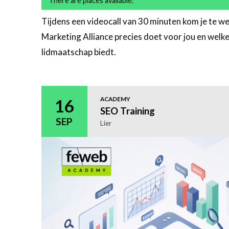
There are places available.
Tijdens een videocall van 30 minuten kom je te w
Marketing Alliance precies doet voor jou en welk
lidmaatschap biedt.
Meer
informatie
ACADEMY
16
SEO Training
SEP
Lier