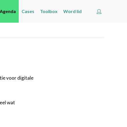
Account
Agenda
Cases
Toolbox
Word lid
Welkom
Nieuws
Agenda
Cases
Toolbox
ie voor digitale
Word lid
Zoeken
Account
heel wat