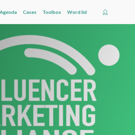
Account
Agenda
Cases
Toolbox
Word lid
Welkom
Nieuws
Agenda
Cases
Toolbox
Word lid
Zoeken
Account