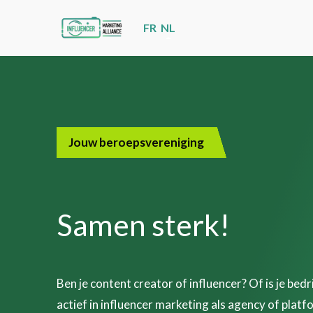
Skip
FR
NL
links
Jump
to
navigation
Jump
Jouw beroepsvereniging
to
main
content
Samen sterk!
Ben je content creator of influencer? Of is je bedri
actief in influencer marketing als agency of platf