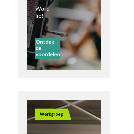
Word
Zoeken
Account
lid!
Ontdek
de
voordelen
Werkgroep