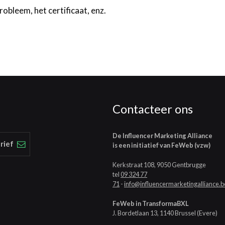
obleem, het certificaat, enz.
Contacteer ons
De Influencer Marketing Alliance
rief
is een initiatief van FeWeb (vzw)
Kerkstraat 108, 9050 Gentbrugge
tel
09 324 77
71
-
info@influencermarketingalliance.b
FeWeb in TransformaBXL
J. Bordetlaan 13, 1140 Brussel (Evere)