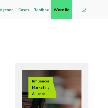
Account
Agenda
Cases
Toolbox
Word lid
Welkom
Nieuws
Agenda
Cases
Toolbox
Word lid
Over ons
Influencer
Je lidmaatschap
Marketing
Het Memorandum
Alliance
Actief worden
Contact