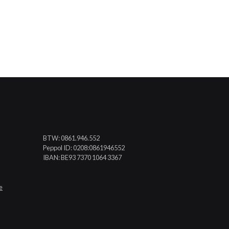
BTW: 0861.946.552
Peppol ID: 0208:0861946552
IBAN: BE93 7370 1064 3367
e