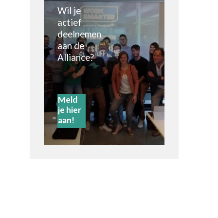
Wil je
actief
deelnemen
aan de
Alliance?
Meld
je hier
aan!