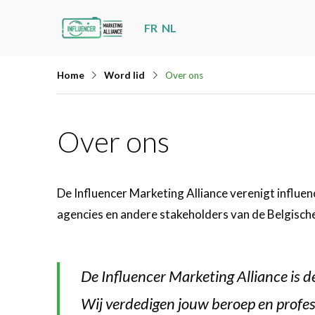
Skip
FR
NL
links
Jump
Home
Word lid
Over ons
to
navigation
Jump
Over ons
to
main
content
De Influencer Marketing Alliance verenigt influen
agencies en andere stakeholders van de Belgische
De Influencer Marketing Alliance is d
Wij verdedigen jouw beroep en profess