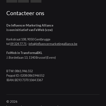
Contacteer ons
De Influencer Marketing Alliance
is een initiatief van FeWeb (vzw)
Kerkstraat 108, 9050 Gentbrugge
tel
09 324 77 71
-
info@influencermarketingalliance.be
FeWeb in TransformaBXL
J. Bordetlaan 13, 1140 Brussel (Evere)
BTW: 0861.946.552
Peppol ID: 0208:0861946552
IBAN: BE93 7370 1064 3367
© 2026