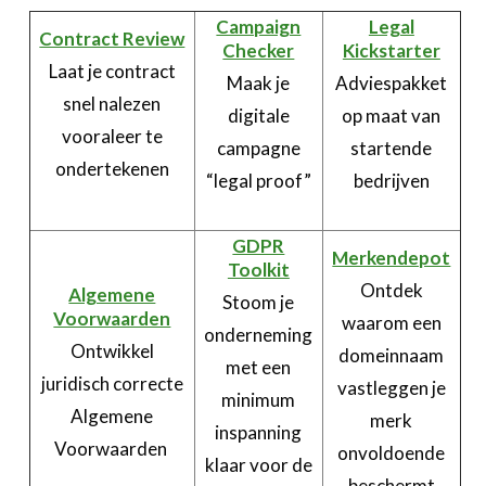
Campaign
Legal
Contract Review
Checker
Kickstarter
Laat je contract
Maak je
Adviespakket
snel nalezen
digitale
op maat van
vooraleer te
campagne
startende
ondertekenen
“legal proof”
bedrijven
GDPR
Merkendepot
Toolkit
Ontdek
Algemene
Stoom je
Voorwaarden
waarom een
onderneming
Ontwikkel
domeinnaam
met een
juridisch correcte
vastleggen je
minimum
Algemene
merk
inspanning
Voorwaarden
onvoldoende
klaar voor de
beschermt