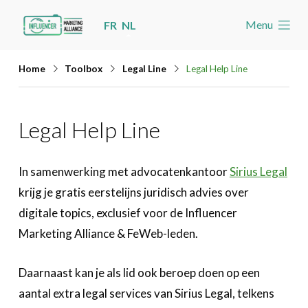
Skip
Menu
FR
NL
links
Welkom
Jump
Home
Toolbox
Legal Line
Legal Help Line
to
Nieuws
navigation
Agenda
Legal Help Line
Jump
Cases
to
Toolbox
main
In samenwerking met advocatenkantoor
Sirius Legal
content
Legal Line
krijg je gratis eerstelijns juridisch advies over
Adresoplossing
digitale topics, exclusief voor de Influencer
Verzekering
Marketing Alliance & FeWeb-leden.
Influencer Certificaat
Daarnaast kan je als lid ook beroep doen op een
Word lid
aantal extra legal services van Sirius Legal, telkens