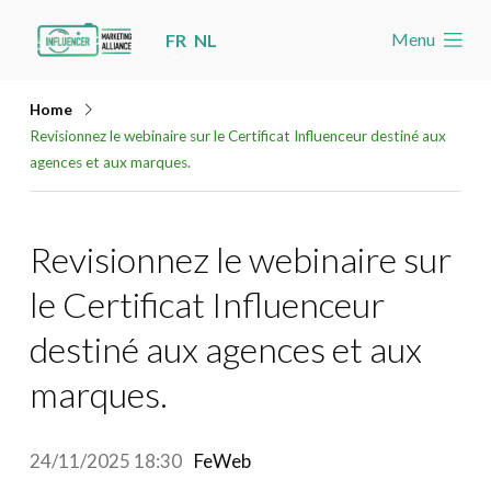
Skip
Menu
FR
NL
links
Accueil
Jump
Home
Les nouvelles
to
Revisionnez le webinaire sur le Certificat Influenceur destiné aux
navigation
agences et aux marques.
Agenda
Jump
Cas
to
Revisionnez le webinaire sur
Toolbox
main
le Certificat Influenceur
content
Devenez membre
destiné aux agences et aux
Rechercher
Account
marques.
24/11/2025 18:30
FeWeb