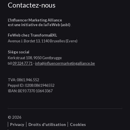
Contactez-nous
L'Influencer Marketing Alliance
est une initiative de la FeWeb (asbl)
FeWeb chez TransformaBXL
Avenue J. Bordet 13, 1140 Bruxelles (Evere)
Siège social
Kerkstraat 108, 9050 Gentbrugge
tél
09 324 77 71
-
info@influencermarketingalliance.be
TVA: 0861.946.552
Peppol ID: 0208:0861946552
IBAN: BE93 7370 1064 3367
© 2026
Privacy
Droits d'utilisation
Cookies