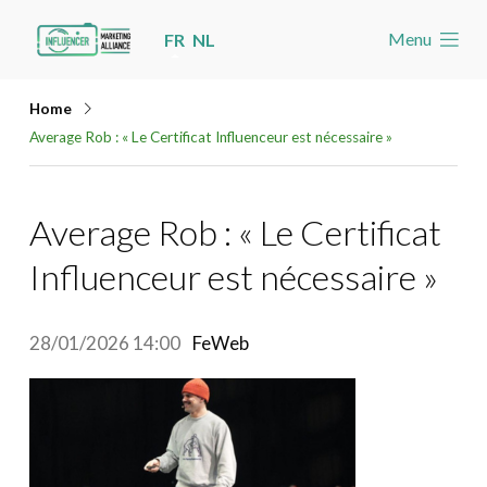
Skip
Menu
FR
NL
links
Accueil
Jump
Home
Les nouvelles
to
Average Rob : « Le Certificat Influenceur est nécessaire »
navigation
Agenda
Jump
Cas
Average Rob : « Le Certificat
to
Toolbox
main
Influenceur est nécessaire »
content
Devenez membre
28/01/2026 14:00
FeWeb
Rechercher
Account