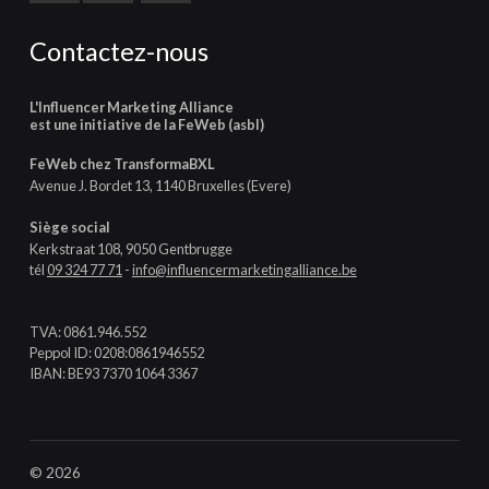
Contactez-nous
L'Influencer Marketing Alliance
est une initiative de la FeWeb (asbl)
FeWeb chez TransformaBXL
Avenue J. Bordet 13, 1140 Bruxelles (Evere)
Siège social
Kerkstraat 108, 9050 Gentbrugge
tél
09 324 77 71
-
info@influencermarketingalliance.be
TVA: 0861.946.552
Peppol ID: 0208:0861946552
IBAN: BE93 7370 1064 3367
© 2026