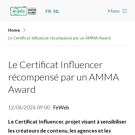
Skip
Menu
FR
NL
links
Accueil
Jump
Home
Les nouvelles
to
Le Certificat Influencer récompensé par un AMMA Award
navigation
Agenda
Jump
Cas
Le Certificat Influencer
to
Toolbox
main
récompensé par un AMMA
content
Devenez membre
Award
Rechercher
Account
12/06/2026 09:00
FeWeb
Le Certificat Influencer, projet visant à sensibiliser
les créateurs de contenu, les agences et les