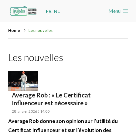
Skip
Menu
FR
NL
links
Accueil
Jump
Home
Les nouvelles
Les nouvelles
to
navigation
Agenda
Les nouvelles
Jump
Cas
to
Toolbox
main
content
Devenez membre
Average Rob : « Le Certificat
Influenceur est nécessaire »
Rechercher
Account
28 janvier 2026 à 14:00
Average Rob donne son opinion sur l’utilité du
Certificat Influenceur et sur l’évolution des