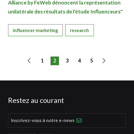
Alliance by FeWeb dénoncent la représentation
unilatérale des résultats de l'étude Influenceurs"
influencer marketing
research
1
2
3
4
5
Page
Page
précédente
suivante
Restez au courant
Inscrivez-vous à notre e-news