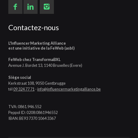
Contactez-nous
L'Influencer Marketing Alliance
est une initiative de la FeWeb (asbl)
FeWeb chez TransformaBXL
Avenue J. Bordet 13, 1140 Bruxelles (Evere)
Siège social
Kerkstraat 108, 9050 Gentbrugge
tél
09 324 77 71
-
info@influencermarketingalliance.be
TVA: 0861.946.552
Peppol ID: 0208:0861946552
IBAN: BE93 7370 1064 3367