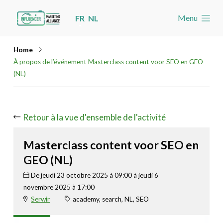
Skip
Menu
FR
NL
links
Accueil
Jump
Home
Les nouvelles
to
À propos de l’événement Masterclass content voor SEO en GEO
navigation
(NL)
Agenda
Jump
Cas
to
Retour à la vue d'ensemble de l'activité
Toolbox
main
content
Devenez membre
Masterclass content voor SEO en
GEO (NL)
Rechercher
Account
De jeudi 23 octobre 2025 à 09:00 à jeudi 6
novembre 2025 à 17:00
Serwir
academy, search, NL, SEO