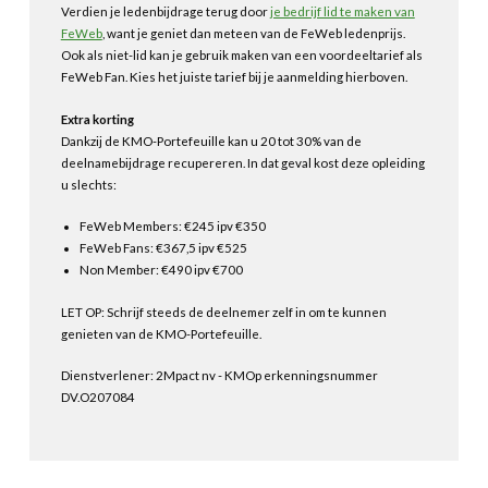
Verdien je ledenbijdrage terug door
je bedrijf lid te maken van
FeWeb
, want je geniet dan meteen van de FeWeb ledenprijs.
Ook als niet-lid kan je gebruik maken van een voordeeltarief als
FeWeb Fan. Kies het juiste tarief bij je aanmelding hierboven.
Extra korting
Dankzij de KMO-Portefeuille kan u 20 tot 30% van de
deelnamebijdrage recupereren. In dat geval kost deze opleiding
u slechts:
FeWeb Members: €245 ipv €350
FeWeb Fans: €367,5 ipv €525
Non Member: €490 ipv €700
LET OP: Schrijf steeds de deelnemer zelf in om te kunnen
genieten van de KMO-Portefeuille.
Dienstverlener: 2Mpact nv - KMOp erkenningsnummer
DV.O207084