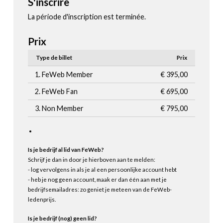
S'inscrire
La période d'inscription est terminée.
Prix
Type de billet
Prix
1. FeWeb Member
€ 395,00
2. FeWeb Fan
€ 695,00
3. Non Member
€ 795,00
Is je bedrijf al lid van FeWeb?
Schrijf je dan in door je hierboven aan te melden:
- log vervolgens in als je al een persoonlijke account hebt
- heb je nog geen account, maak er dan één aan met je
bedrijfsemailadres: zo geniet je meteen van de FeWeb-
ledenprijs.
Is je bedrijf (nog) geen lid?