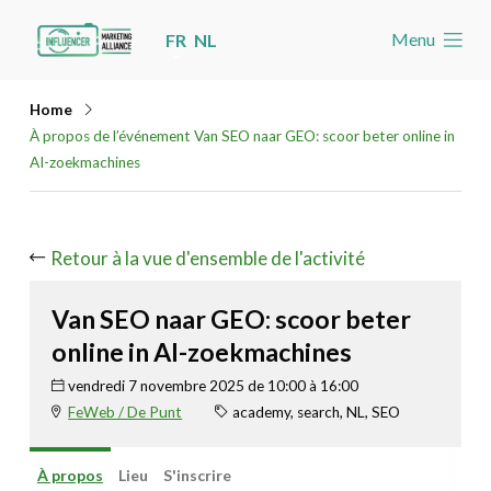
Skip
Menu
FR
NL
links
Accueil
Jump
Home
Les nouvelles
to
À propos de l’événement Van SEO naar GEO: scoor beter online in
navigation
AI-zoekmachines
Agenda
Jump
Cas
to
Retour à la vue d'ensemble de l'activité
Toolbox
main
content
Devenez membre
Van SEO naar GEO: scoor beter
online in AI-zoekmachines
Rechercher
Account
vendredi 7 novembre 2025 de 10:00 à 16:00
FeWeb / De Punt
academy, search, NL, SEO
À propos
Lieu
S'inscrire