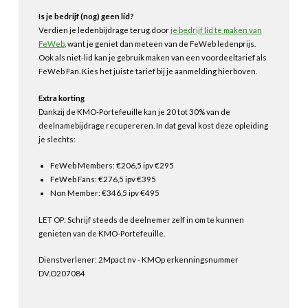
Is je bedrijf (nog) geen lid?
Verdien je ledenbijdrage terug door
je bedrijf lid te maken van
FeWeb
, want je geniet dan meteen van de FeWeb ledenprijs.
Ook als niet-lid kan je gebruik maken van een voordeeltarief als
FeWeb Fan. Kies het juiste tarief bij je aanmelding hierboven.
Extra korting
Dankzij de KMO-Portefeuille kan je 20 tot 30% van de
deelnamebijdrage recupereren. In dat geval kost deze opleiding
je slechts:
FeWeb Members: €206,5 ipv €295
FeWeb Fans: €276,5 ipv €395
Non Member: €346,5 ipv €495
LET OP: Schrijf steeds de deelnemer zelf in om te kunnen
genieten van de KMO-Portefeuille.
Dienstverlener: 2Mpact nv - KMOp erkenningsnummer
DV.O207084