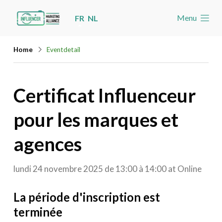
Skip
Menu
FR
NL
links
Accueil
Jump
Home
Eventdetail
Les nouvelles
to
navigation
Agenda
Certificat Influenceur
Jump
Cas
to
pour les marques et
Toolbox
main
content
agences
Devenez membre
Rechercher
Account
lundi 24 novembre 2025 de 13:00 à 14:00
at
Online
La période d'inscription est
terminée