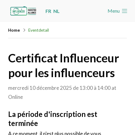
Skip
Menu
FR
NL
links
Accueil
Jump
Home
Eventdetail
Les nouvelles
to
navigation
Agenda
Certificat Influenceur
Jump
Cas
to
pour les influenceurs
Toolbox
main
content
Devenez membre
mercredi 10 décembre 2025 de 13:00 à 14:00
at
Online
Rechercher
Account
La période d'inscription est
terminée
A ce moment, il n'est plus possible de vous