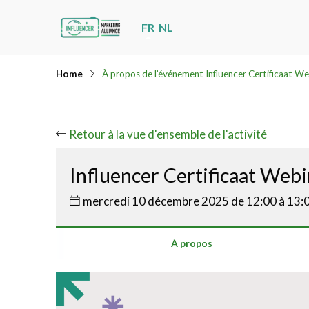
Skip
FR
NL
links
Jump
Home
À propos de l’événement Influencer Certificaat We
to
navigation
Jump
Retour à la vue d'ensemble de l'activité
to
main
Influencer Certificaat Webi
content
mercredi 10 décembre 2025 de 12:00 à 13:
À propos