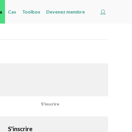
Account
a
Cas
Toolbox
Devenez membre
Accueil
Les nouvelles
Agenda
Cas
Toolbox
Devenez membre
Rechercher
Account
S'inscrire
S'inscrire