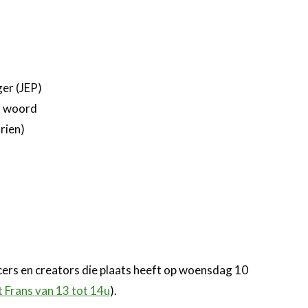
ger (JEP)
t woord
rien)
encers en creators die plaats heeft op woensdag 10
t Frans van 13 tot 14u
).