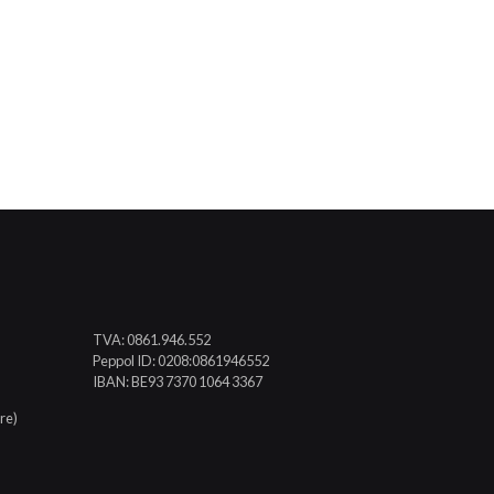
TVA: 0861.946.552
Peppol ID: 0208:0861946552
IBAN: BE93 7370 1064 3367
re)