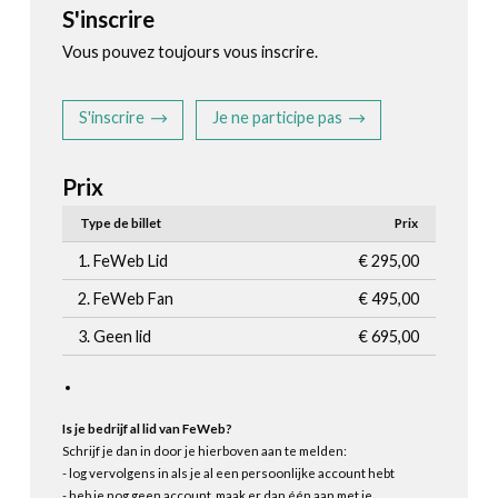
S'inscrire
Vous pouvez toujours vous inscrire.
S'inscrire
Je ne participe pas
Prix
Type de billet
Prix
1. FeWeb Lid
€ 295,00
2. FeWeb Fan
€ 495,00
3. Geen lid
€ 695,00
Is je bedrijf al lid van FeWeb?
Schrijf je dan in door je hierboven aan te melden:
- log vervolgens in als je al een persoonlijke account hebt
- heb je nog geen account, maak er dan één aan met je