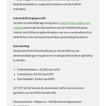
bedrijfsemailadres: zo geniet je meteen van de FeWeb-
ledenprijs.
Is je bedrijf (nog) geen lid?
Verdien je ledenbijdrage terug door
je bedrijf lid te maken van
FeWeb
, want je geniet dan meteen van de FeWeb ledenprijs.
Ook als niet-lid kan je gebruik maken van een voordeeltarief als
FeWeb Fan. Kies het juiste tarief bij je aanmelding hierboven.
Extra korting
Dankzij de KMO-Portefeuille kan je 20 tot 30% van de
deelnamebijdrage recupereren. In dat geval kost deze opleiding
je slechts:
FeWeb Members: €206,5 ipv €295
FeWeb Fans: €276,5 ipv €395
Non Member: €346,5 ipv €495
LET OP: Schrijf steeds de deelnemer zelf in om te kunnen
genieten van de KMO-Portefeuille.
Dienstverlener: 2Mpact nv - KMOp erkenningsnummer