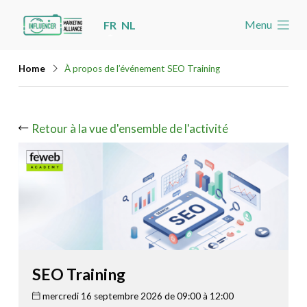
Skip
Menu
FR
NL
links
Accueil
Jump
Home
À propos de l’événement SEO Training
Les nouvelles
to
navigation
Agenda
Jump
Retour à la vue d'ensemble de l'activité
Cas
to
Toolbox
main
content
Devenez membre
Rechercher
Account
SEO Training
mercredi 16 septembre 2026 de 09:00 à 12:00