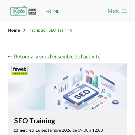
Skip
Menu
FR
NL
links
Accueil
Jump
Home
Inscription SEO Training
Les nouvelles
to
navigation
Agenda
Jump
Retour à la vue d'ensemble de l'activité
Cas
to
Toolbox
main
content
Devenez membre
Rechercher
Account
SEO Training
mercredi 16 septembre 2026 de 09:00 à 12:00