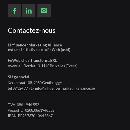
Contactez-nous
L'Influencer Marketing Alliance
est une initiative de la FeWeb (asbl)
FeWeb chez TransformaBXL
Avenue J. Bordet 13, 1140 Bruxelles (Evere)
Siège social
Kerkstraat 108, 9050 Gentbrugge
tél
09 324 77 71
-
info@influencermarketingalliance.be
TVA: 0861.946.552
Peppol ID: 0208:0861946552
IBAN: BE93 7370 1064 3367