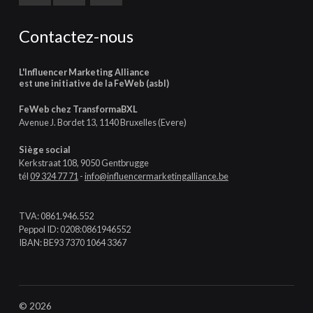
Contactez-nous
L'Influencer Marketing Alliance
est une initiative de la FeWeb (asbl)
FeWeb chez TransformaBXL
Avenue J. Bordet 13, 1140 Bruxelles (Evere)
Siège social
Kerkstraat 108, 9050 Gentbrugge
tél
09 324 77 71
-
info@influencermarketingalliance.be
TVA: 0861.946.552
Peppol ID: 0208:0861946552
IBAN: BE93 7370 1064 3367
© 2026