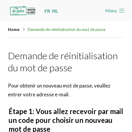
Skip
Menu
FR
NL
links
Accueil
Jump
Home
Demande de réinitialisation du mot de passe
Les nouvelles
to
navigation
Agenda
Demande de réinitialisation
Jump
Cas
to
du mot de passe
Toolbox
main
content
Devenez membre
Pour obtenir un nouveau mot de passe, veuillez
entrer votre adresse e-mail.
Rechercher
Account
Étape 1: Vous allez recevoir par mail
un code pour choisir un nouveau
mot de passe