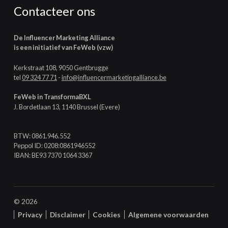
Contacteer ons
De Influencer Marketing Alliance
is een initiatief van FeWeb (vzw)
Kerkstraat 108, 9050 Gentbrugge
tel
09 324 77 71
-
info@influencermarketingalliance.be
FeWeb in TransformaBXL
J. Bordetlaan 13, 1140 Brussel (Evere)
BTW: 0861.946.552
Peppol ID: 0208:0861946552
IBAN: BE93 7370 1064 3367
© 2026
Privacy
Disclaimer
Cookies
Algemene voorwaarden