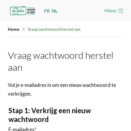
Skip
Menu
FR
NL
links
Welkom
Jump
Home
Vraag wachtwoord herstel aan
to
Nieuws
navigation
Agenda
Vraag wachtwoord herstel
Jump
Cases
to
aan
Toolbox
main
content
Word lid
Vul je e-mailadres in om een nieuw wachtwoord te
verkrijgen.
Zoeken
Account
Stap 1: Verkrijg een nieuw
wachtwoord
E-mailadres
*