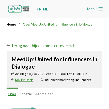
Skip
Menu
FR
NL
links
Welkom
Jump
Home
Over MeetUp: United for Influencers in Dialogue
to
Nieuws
navigation
Agenda
Jump
Terug naar bijeenkomsten-overzicht
Cases
to
Toolbox
MeetUp: United for Influencers in
main
Dialogue
content
Word lid
dinsdag 10 juni 2025 van 13:00 uur tot 16:30 uur
Mix Brussels
influencer marketing, influencers
Zoeken
Account
Over
Locatie
Aanmelden