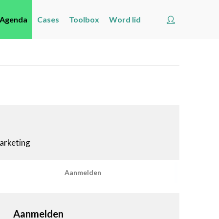
Account
Agenda
Cases
Toolbox
Word lid
Welkom
Nieuws
Agenda
Cases
Toolbox
Word lid
marketing
Zoeken
Account
Aanmelden
Aanmelden