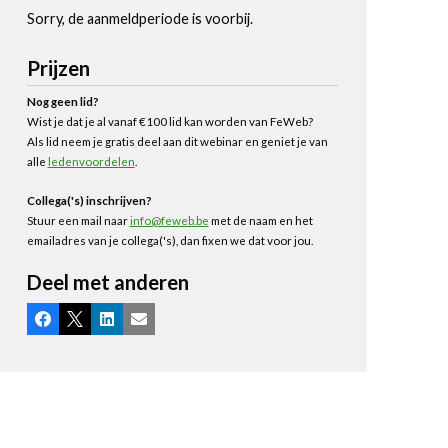
Sorry, de aanmeldperiode is voorbij.
Prijzen
Nog geen lid?
Wist je dat je al vanaf €100 lid kan worden van FeWeb?
Als lid neem je gratis deel aan dit webinar en geniet je van
alle
ledenvoordelen
.
Collega('s) inschrijven?
Stuur een mail naar
info@feweb.be
met de naam en het
emailadres van je collega('s), dan fixen we dat voor jou.
Deel met anderen
Facebook
X
LinkedIn
E-mail