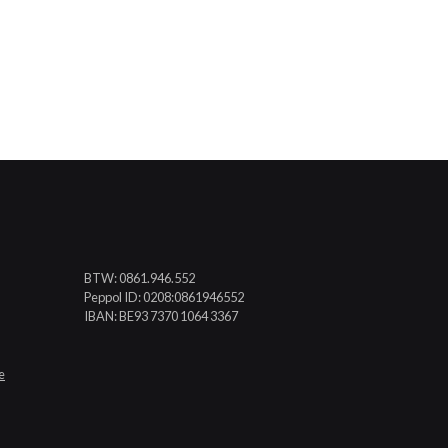
BTW: 0861.946.552
Peppol ID: 0208:0861946552
IBAN: BE93 7370 1064 3367
e