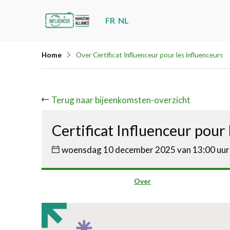
Skip
FR
NL
links
Jump
Home
Over Certificat Influenceur pour les influenceurs
to
navigation
Jump
Terug naar bijeenkomsten-overzicht
to
main
Certificat Influenceur pour 
content
woensdag 10 december 2025 van 13:00 uur 
Over