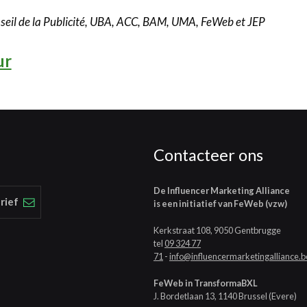
onseil de la Publicité, UBA, ACC, BAM, UMA, FeWeb et JEP
ur
Contacteer ons
De Influencer Marketing Alliance
rief
is een initiatief van FeWeb (vzw)
Kerkstraat 108, 9050 Gentbrugge
tel
09 324 77
71
-
info@influencermarketingalliance.b
FeWeb in TransformaBXL
J. Bordetlaan 13, 1140 Brussel (Evere)