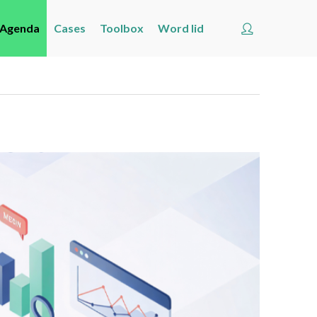
Account
Agenda
Cases
Toolbox
Word lid
Welkom
Nieuws
Agenda
Cases
Toolbox
Word lid
Zoeken
Account