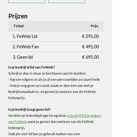
Prijzen
Ticket
Prijs
1. FeWeb Lid
€ 295,00
2. FeWeb Fan
€ 495,00
3. Geen lid
€ 695,00
Is je bedrijf al lid van FeWeb?
Schrijf je dan in door je hierboven aan te melden:
- log vervolgens in als je al een persoonlijke account hebt
- heb je nog geen account, maak er dan één aan met je
bedrijfsemailadres: zo geniet je meteen van de FeWeb-
ledenprijs.
Is je bedrijf (nog) geen lid?
Verdien je ledenbijdrage terug door
je bedrijf lid te maken
van FeWeb
, want je geniet dan meteen van de FeWeb
ledenprijs.
Ook als niet-lid kan je gebruik maken van een