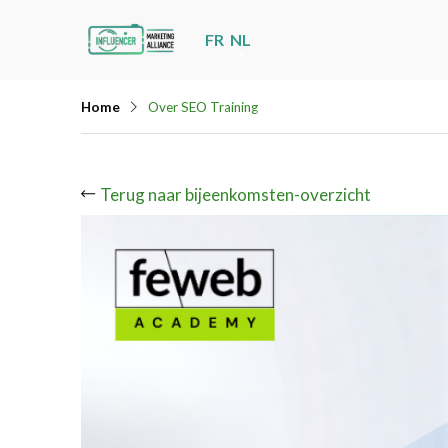
Skip
FR
NL
links
Jump
Home
Over SEO Training
to
navigation
Jump
Terug naar bijeenkomsten-overzicht
to
main
content