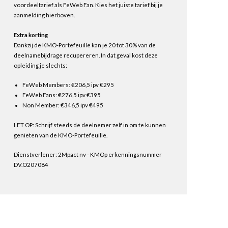
voordeeltarief als FeWeb Fan. Kies het juiste tarief bij je
aanmelding hierboven.
Extra korting
Dankzij de KMO-Portefeuille kan je 20 tot 30% van de
deelnamebijdrage recupereren. In dat geval kost deze
opleiding je slechts:
FeWeb Members: €206,5 ipv €295
FeWeb Fans: €276,5 ipv €395
Non Member: €346,5 ipv €495
LET OP: Schrijf steeds de deelnemer zelf in om te kunnen
genieten van de KMO-Portefeuille.
Dienstverlener: 2Mpact nv - KMOp erkenningsnummer
DV.O207084