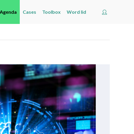
Account
Agenda
Cases
Toolbox
Word lid
Welkom
Nieuws
Agenda
Cases
Toolbox
Word lid
Zoeken
Account