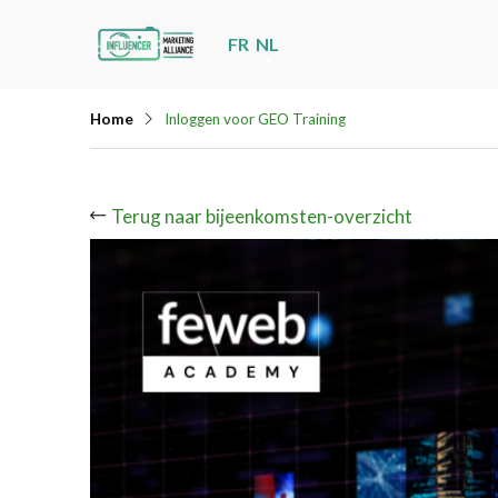
Skip
FR
NL
links
Jump
Home
Inloggen voor GEO Training
to
navigation
Jump
Terug naar bijeenkomsten-overzicht
to
main
content