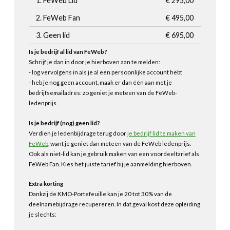
1. FeWeb Lid
€ 295,00
2. FeWeb Fan
€ 495,00
3. Geen lid
€ 695,00
Is je bedrijf al lid van FeWeb?
Schrijf je dan in door je hierboven aan te melden:
- log vervolgens in als je al een persoonlijke account hebt
- heb je nog geen account, maak er dan één aan met je
bedrijfsemailadres: zo geniet je meteen van de FeWeb-
ledenprijs.
Is je bedrijf (nog) geen lid?
Verdien je ledenbijdrage terug door
je bedrijf lid te maken van
FeWeb
, want je geniet dan meteen van de FeWeb ledenprijs.
Ook als niet-lid kan je gebruik maken van een voordeeltarief als
FeWeb Fan. Kies het juiste tarief bij je aanmelding hierboven.
Extra korting
Dankzij de KMO-Portefeuille kan je 20 tot 30% van de
deelnamebijdrage recupereren. In dat geval kost deze opleiding
je slechts: