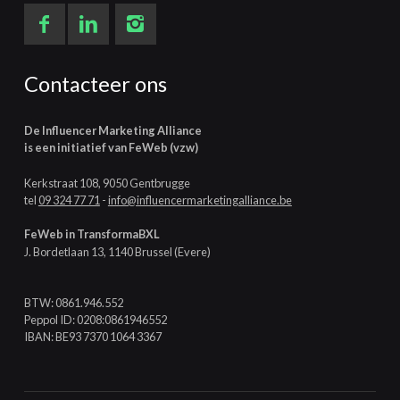
Contacteer ons
De Influencer Marketing Alliance
is een initiatief van FeWeb (vzw)
Kerkstraat 108, 9050 Gentbrugge
tel
09 324 77 71
-
info@influencermarketingalliance.be
FeWeb in TransformaBXL
J. Bordetlaan 13, 1140 Brussel (Evere)
BTW: 0861.946.552
Peppol ID: 0208:0861946552
IBAN: BE93 7370 1064 3367