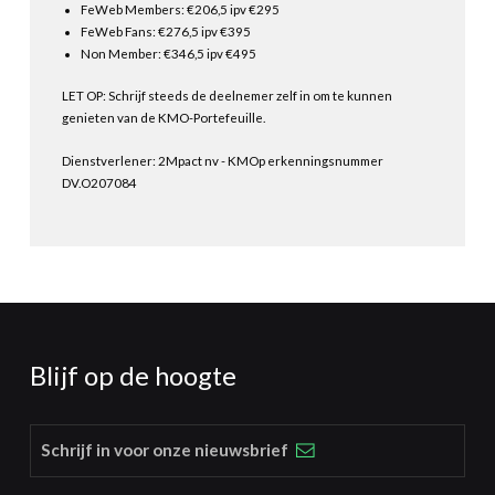
FeWeb Members: €206,5 ipv €295
FeWeb Fans: €276,5 ipv €395
Non Member: €346,5 ipv €495
LET OP: Schrijf steeds de deelnemer zelf in om te kunnen
genieten van de KMO-Portefeuille.
Dienstverlener: 2Mpact nv - KMOp erkenningsnummer
DV.O207084
Blijf op de hoogte
Schrijf in voor onze nieuwsbrief