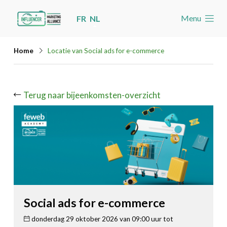
Skip
Menu
FR
NL
links
Welkom
Jump
Home
Locatie van Social ads for e-commerce
to
Nieuws
navigation
Agenda
Jump
Terug naar bijeenkomsten-overzicht
Cases
to
Toolbox
main
content
Word lid
Zoeken
Account
Social ads for e-commerce
donderdag 29 oktober 2026 van 09:00 uur tot