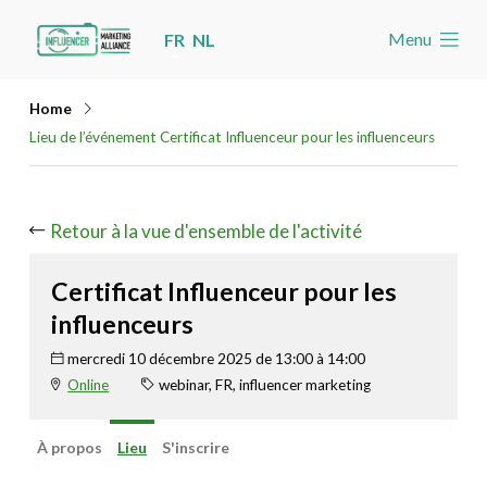
Skip
Menu
FR
NL
links
Accueil
Jump
Home
Les nouvelles
to
Lieu de l’événement Certificat Influenceur pour les influenceurs
navigation
Agenda
Jump
Cas
to
Retour à la vue d'ensemble de l'activité
Toolbox
main
Certificat Influenceur pour les
content
Devenez membre
influenceurs
mercredi 10 décembre 2025 de 13:00 à 14:00
Rechercher
Account
Online
webinar, FR, influencer marketing
À propos
Lieu
S'inscrire