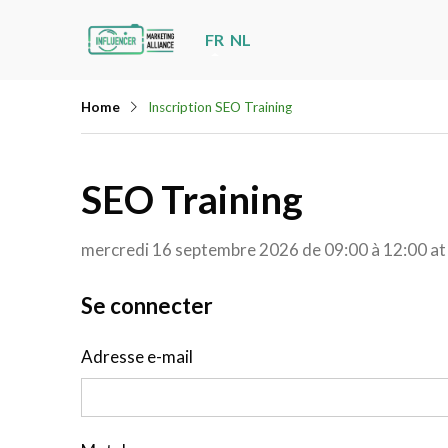
Skip
FR
NL
links
Jump
Home
Inscription SEO Training
to
navigation
Jump
SEO Training
to
main
mercredi 16 septembre 2026 de 09:00 à 12:00
at
content
Log in to your account
Se connecter
Adresse e-mail