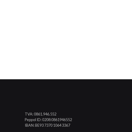
TVA: 0861.946.552
Peppol ID: 0208:0861946552
IBAN: BE93 7370 1064 3367