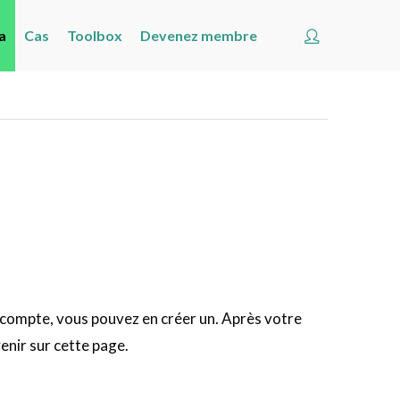
Account
a
Cas
Toolbox
Devenez membre
Accueil
Les nouvelles
Agenda
Cas
Toolbox
Devenez membre
Rechercher
Account
 compte, vous pouvez en créer un. Après votre
enir sur cette page.