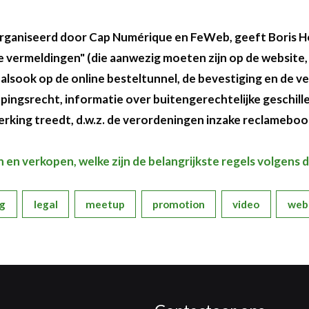
eorganiseerd door Cap Numérique en FeWeb, geeft Boris H
ke vermeldingen" (die aanwezig moeten zijn op de website,
alsook op de online besteltunnel, de bevestiging en de v
epingsrecht, informatie over buitengerechtelijke geschill
n werking treedt, d.w.z. de verordeningen inzake reclameb
en verkopen, welke zijn de belangrijkste regels volgens
ng
legal
meetup
promotion
video
web