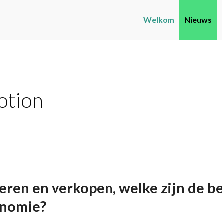
Welkom
Nieuws
otion
en en verkopen, welke zijn de be
onomie?