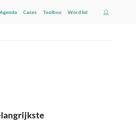
Account
Agenda
Cases
Toolbox
Word lid
Welkom
Nieuws
Nieuws
Nieuwsberichten per label
Agenda
Cases
Toolbox
Word lid
langrijkste
Zoeken
Account