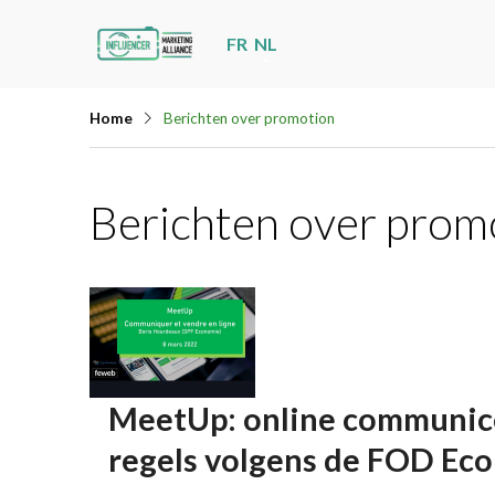
Skip
FR
NL
links
Jump
Home
Berichten over promotion
to
navigation
Jump
Berichten over prom
to
main
content
MeetUp: online communicer
regels volgens de FOD Ec