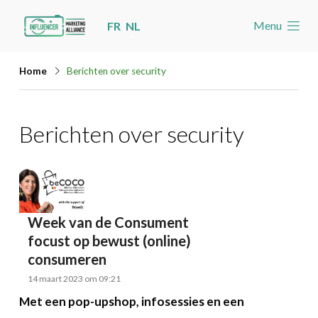
Skip
Menu
FR
NL
links
Welkom
Jump
Home
Berichten over security
to
Nieuws
navigation
Nieuws
Berichten over security
Jump
Nieuwsberichten per label
to
main
Agenda
content
Cases
Week van de Consument
Toolbox
focust op bewust (online)
Word lid
consumeren
14 maart 2023 om 09:21
Zoeken
Account
Met een pop-upshop, infosessies en een