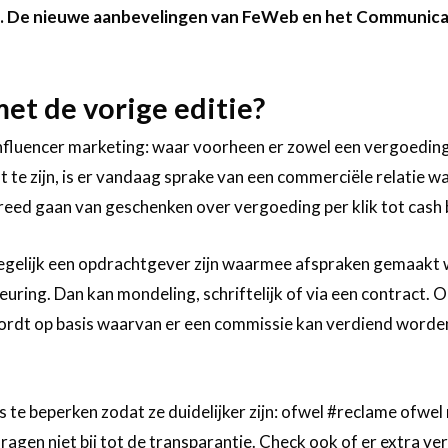
n. De nieuwe aanbevelingen van FeWeb en het Communic
met de vorige editie?
 influencer marketing: waar voorheen er zowel een vergoedin
t te zijn, is er vandaag sprake van een commerciële relatie w
eed gaan van geschenken over vergoeding per klik tot cash 
egelijk een opdrachtgever zijn waarmee afspraken gemaakt 
uring. Dan kan mondeling, schriftelijk of via een contract. O
ordt op basis waarvan er een commissie kan verdiend worden,
 te beperken zodat ze duidelijker zijn: ofwel #reclame ofwel
agen niet bij tot de transparantie. Check ook of er extra v