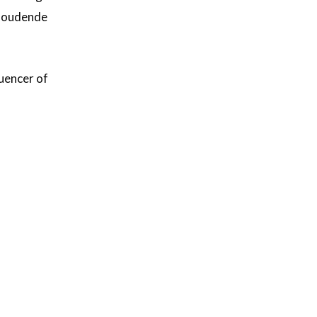
lhoudende
luencer of