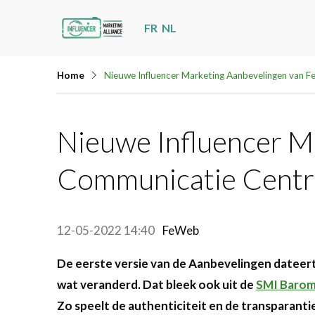
Skip
FR
NL
links
Jump
Home
Nieuwe Influencer Marketing Aanbevelingen van
to
navigation
Jump
Nieuwe Influencer M
to
Communicatie Cent
main
content
12-05-2022 14:40
FeWeb
De eerste versie van de Aanbevelingen dateert
wat veranderd. Dat bleek ook uit de
SMI Barom
Zo speelt de authenticiteit en de transparantie