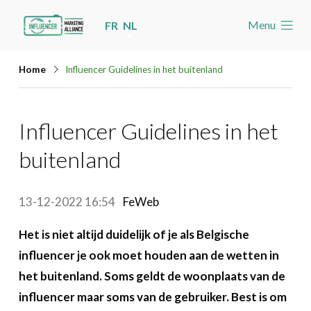
Skip
Menu
FR
NL
links
Welkom
Jump
Home
Influencer Guidelines in het buitenland
to
Nieuws
navigation
Nieuws
Influencer Guidelines in het
Jump
Nieuwsberichten per label
to
buitenland
main
Agenda
content
Cases
13-12-2022 16:54
FeWeb
Toolbox
Het is niet altijd duidelijk of je als Belgische
Word lid
influencer je ook moet houden aan de wetten in
het buitenland. Soms geldt de woonplaats van de
Zoeken
Account
influencer maar soms van de gebruiker. Best is om