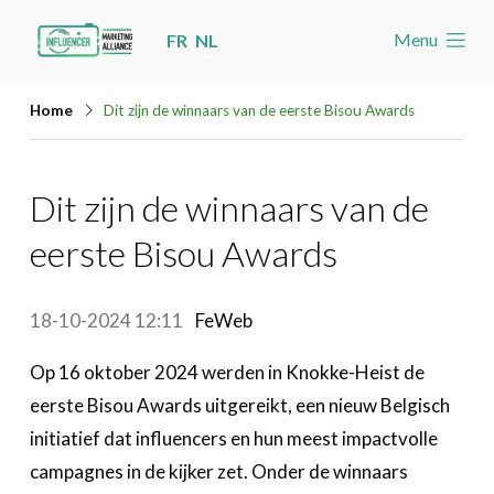
Skip
Menu
FR
NL
links
Welkom
Jump
Home
Dit zijn de winnaars van de eerste Bisou Awards
to
Nieuws
navigation
Nieuws
Dit zijn de winnaars van de
Jump
Nieuwsberichten per label
to
eerste Bisou Awards
main
Agenda
content
Cases
18-10-2024 12:11
FeWeb
Toolbox
Op 16 oktober 2024 werden in Knokke-Heist de
Word lid
eerste Bisou Awards uitgereikt, een nieuw Belgisch
initiatief dat influencers en hun meest impactvolle
Zoeken
Account
campagnes in de kijker zet. Onder de winnaars