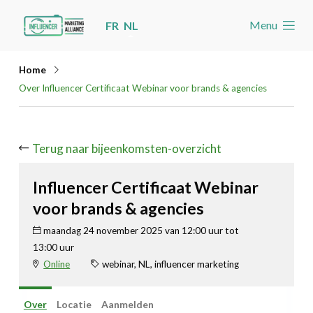
Skip
Menu
FR
NL
links
Welkom
Jump
Home
to
Nieuws
Over Influencer Certificaat Webinar voor brands & agencies
navigation
Agenda
Jump
Cases
to
Terug naar bijeenkomsten-overzicht
Toolbox
main
Influencer Certificaat Webinar
content
Word lid
voor brands & agencies
maandag 24 november 2025 van 12:00 uur tot
Zoeken
Account
13:00 uur
Online
webinar, NL, influencer marketing
Over
Locatie
Aanmelden