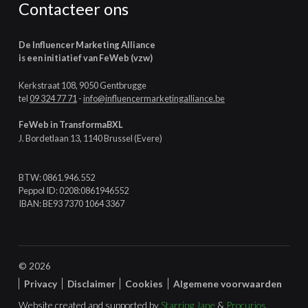
Contacteer ons
De Influencer Marketing Alliance
is een initiatief van FeWeb (vzw)
Kerkstraat 108, 9050 Gentbrugge
tel
09 324 77 71
-
info@influencermarketingalliance.be
FeWeb in TransformaBXL
J. Bordetlaan 13, 1140 Brussel (Evere)
BTW: 0861.946.552
Peppol ID: 0208:0861946552
IBAN: BE93 7370 1064 3367
© 2026
Privacy
Disclaimer
Cookies
Algemene voorwaarden
Website created and supported by
Starring Jane
&
Procurios