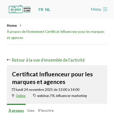
Skip
Menu
FR
NL
links
Accueil
Jump
Home
Les nouvelles
to
À propos de l’événement Certificat Influenceur pour les marques
navigation
et agences
Agenda
Jump
Cas
to
Retour à la vue d'ensemble de l'activité
Toolbox
main
content
Devenez membre
Certificat Influenceur pour les
marques et agences
Rechercher
Account
lundi 24 novembre 2025 de 13:00 à 14:00
Online
webinar, FR, influencer marketing
À propos
Lieu
S'inscrire