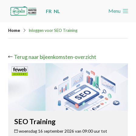
Skip
Menu
FR
NL
links
Welkom
Jump
Home
Inloggen voor SEO Training
to
Nieuws
navigation
Agenda
Jump
Terug naar bijeenkomsten-overzicht
Cases
to
Toolbox
main
content
Word lid
Zoeken
Account
SEO Training
woensdag 16 september 2026 van 09:00 uur tot