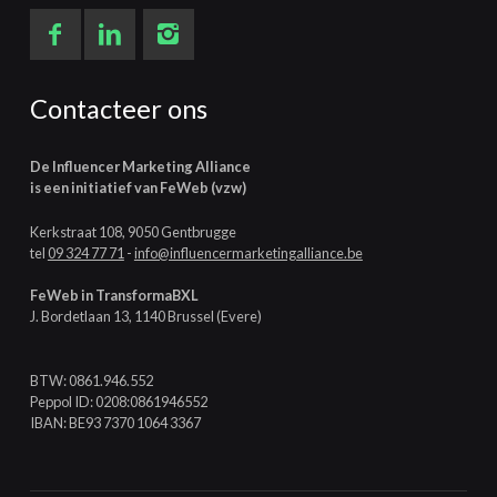
Contacteer ons
De Influencer Marketing Alliance
is een initiatief van FeWeb (vzw)
Kerkstraat 108, 9050 Gentbrugge
tel
09 324 77 71
-
info@influencermarketingalliance.be
FeWeb in TransformaBXL
J. Bordetlaan 13, 1140 Brussel (Evere)
BTW: 0861.946.552
Peppol ID: 0208:0861946552
IBAN: BE93 7370 1064 3367