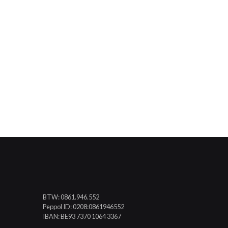
BTW: 0861.946.552
Peppol ID: 0208:0861946552
IBAN: BE93 7370 1064 3367