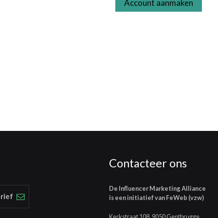
Account aanmaken
Contacteer ons
De Influencer Marketing Alliance
rief
is een initiatief van FeWeb (vzw)
Kerkstraat 108, 9050 Gentbrugge