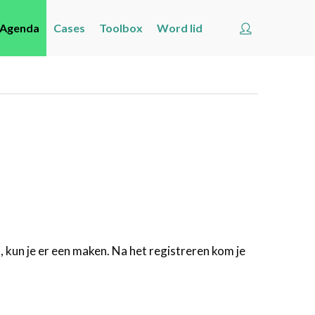
Account
Agenda
Cases
Toolbox
Word lid
Welkom
Nieuws
Agenda
Cases
Toolbox
Word lid
Zoeken
Account
, kun je er een maken. Na het registreren kom je