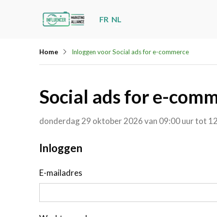
Skip
FR
NL
links
Jump
Home
Inloggen voor Social ads for e-commerce
to
navigation
Jump
Social ads for e-com
to
main
donderdag 29 oktober 2026 van 09:00 uur tot 12
content
Inloggen met je account
Inloggen
E-mailadres