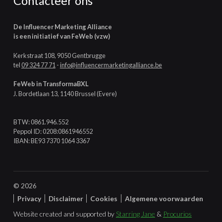
Contacteer ons
De Influencer Marketing Alliance
is een initiatief van FeWeb (vzw)
Kerkstraat 108, 9050 Gentbrugge
tel
09 324 77 71
-
info@influencermarketingalliance.be
FeWeb in TransformaBXL
J. Bordetlaan 13, 1140 Brussel (Evere)
BTW: 0861.946.552
Peppol ID: 0208:0861946552
IBAN: BE93 7370 1064 3367
© 2026
Privacy
Disclaimer
Cookies
Algemene voorwaarden
Website created and supported by
Starring Jane
&
Procurios