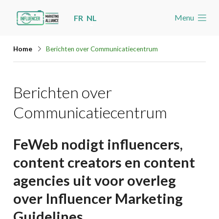
Skip
Menu
FR
NL
links
Welkom
Jump
Home
Berichten over Communicatiecentrum
to
Nieuws
navigation
Nieuws
Berichten over
Jump
Nieuwsberichten per label
to
Communicatiecentrum
main
Agenda
content
Cases
FeWeb nodigt influencers,
Toolbox
content creators en content
agencies uit voor overleg
Word lid
over Influencer Marketing
Zoeken
Account
Guidelines