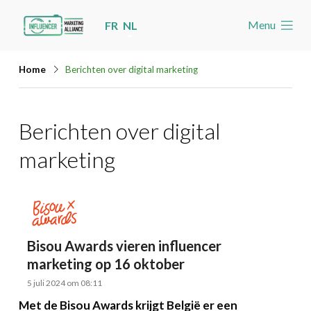
Skip
Menu
FR
NL
links
Welkom
Jump
Home
Berichten over digital marketing
to
Nieuws
navigation
Nieuws
Berichten over digital
Jump
Nieuwsberichten per label
to
marketing
main
Agenda
content
Cases
Toolbox
Bisou Awards vieren influencer
Word lid
marketing op 16 oktober
5 juli 2024 om 08:11
Zoeken
Account
Met de Bisou Awards krijgt België er een