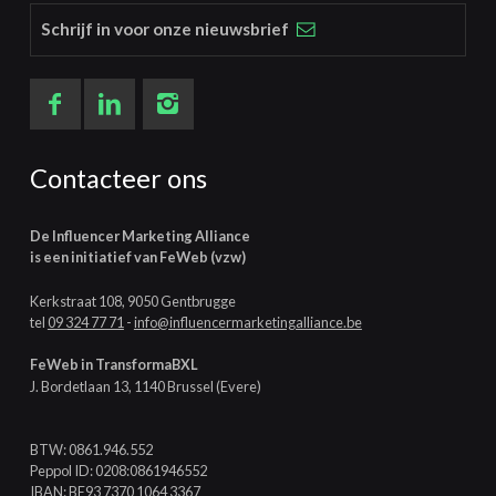
Schrijf in voor onze nieuwsbrief
Contacteer ons
De Influencer Marketing Alliance
is een initiatief van FeWeb (vzw)
Kerkstraat 108, 9050 Gentbrugge
tel
09 324 77 71
-
info@influencermarketingalliance.be
FeWeb in TransformaBXL
J. Bordetlaan 13, 1140 Brussel (Evere)
BTW: 0861.946.552
Peppol ID: 0208:0861946552
IBAN: BE93 7370 1064 3367