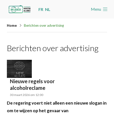
Skip
Menu
FR
NL
links
Welkom
Jump
Home
Berichten over advertising
to
Nieuws
navigation
Nieuws
Berichten over advertising
Jump
Nieuwsberichten per label
to
main
Agenda
content
Cases
Nieuwe regels voor
Toolbox
alcoholreclame
Word lid
30 maart 2026 om 12:00
De regering voert niet alleen een nieuwe slogan in
Zoeken
Account
om te wijzen op het gevaar van