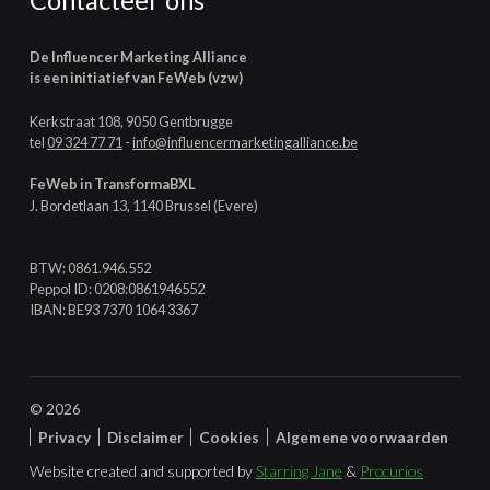
De Influencer Marketing Alliance
is een initiatief van FeWeb (vzw)
Kerkstraat 108, 9050 Gentbrugge
tel
09 324 77 71
-
info@influencermarketingalliance.be
FeWeb in TransformaBXL
J. Bordetlaan 13, 1140 Brussel (Evere)
BTW: 0861.946.552
Peppol ID: 0208:0861946552
IBAN: BE93 7370 1064 3367
© 2026
Privacy
Disclaimer
Cookies
Algemene voorwaarden
Website created and supported by
Starring Jane
&
Procurios