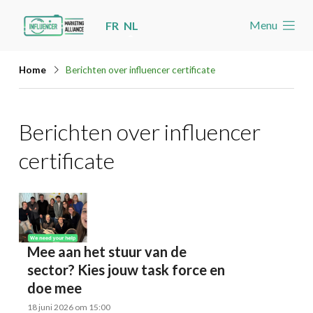
Skip
Menu
FR
NL
links
Welkom
Jump
Home
Berichten over influencer certificate
to
Nieuws
navigation
Nieuws
Berichten over influencer
Jump
Nieuwsberichten per label
to
certificate
main
Agenda
content
Cases
Toolbox
Mee aan het stuur van de
Word lid
sector? Kies jouw task force en
doe mee
Zoeken
Account
18 juni 2026 om 15:00