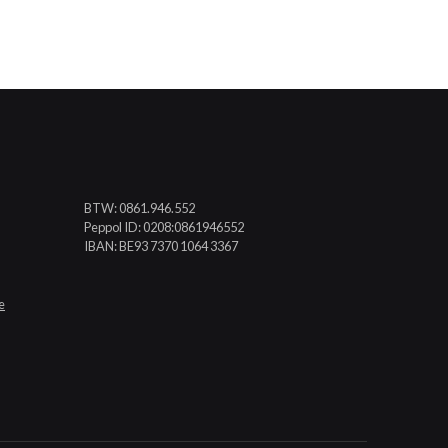
BTW: 0861.946.552
Peppol ID: 0208:0861946552
IBAN: BE93 7370 1064 3367
e