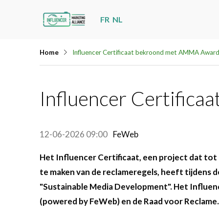
Skip
FR
NL
links
Jump
Home
Influencer Certificaat bekroond met AMMA Awar
to
navigation
Jump
Influencer Certific
to
main
content
12-06-2026 09:00
FeWeb
Het Influencer Certificaat, een project dat to
te maken van de reclameregels, heeft tijdens
"Sustainable Media Development". Het Influence
(powered by FeWeb) en de Raad voor Reclame.