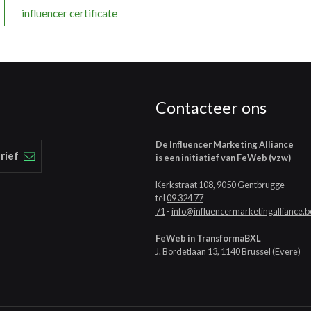
influencer certificate
Contacteer ons
De Influencer Marketing Alliance
rief
is een initiatief van FeWeb (vzw)
Kerkstraat 108, 9050 Gentbrugge
tel
09 324 77
71
-
info@influencermarketingalliance.b
FeWeb in TransformaBXL
J. Bordetlaan 13, 1140 Brussel (Evere)