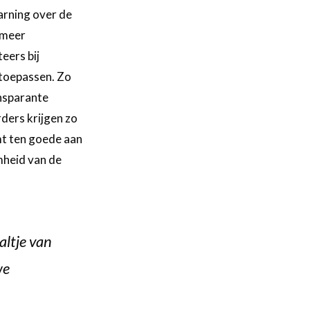
earning over de
 meer
eers bij
 toepassen. Zo
nsparante
ders krijgen zo
mt ten goede aan
mheid van de
altje van
we