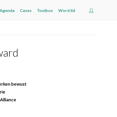
Account
Agenda
Cases
Toolbox
Word lid
Welkom
Nieuws
Nieuws
Nieuwsberichten per label
ward
Agenda
Cases
merken bewust
Toolbox
rie
Word lid
Alliance
Zoeken
Account