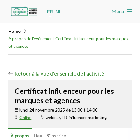
Skip
Menu
FR
NL
links
Accueil
Jump
Home
Les nouvelles
to
À propos de l’événement Certificat Influenceur pour les marques
navigation
et agences
Agenda
Jump
Cas
to
Retour à la vue d'ensemble de l'activité
Toolbox
main
content
Devenez membre
Certificat Influenceur pour les
marques et agences
Rechercher
Account
lundi 24 novembre 2025 de 13:00 à 14:00
Online
webinar, FR, influencer marketing
À propos
Lieu
S'inscrire